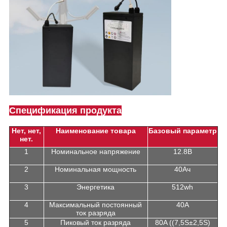
Спецификация продукта
Нет, нет,
Наименование товара
Базовый параметр
нет.
1
Номинальное напряжение
12.8В
2
Номинальная мощность
40Ач
3
Энергетика
512wh
4
Максимальный постоянный
40А
ток разряда
5
Пиковый ток разряда
80A ((7,5S±2,5S)