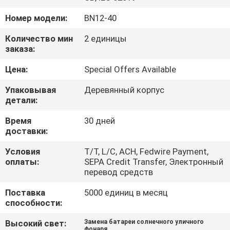
КОНТРОЛЬ
Номер модели:
BN12-40
КАЧЕСТВА
Количество мин
2 единицы
заказа:
КОНТАКТНЫЕ
Цена:
Special Offers Available
ДАННЫЕ
Упаковывая
Деревянный корпус
детали:
НОВОСТИ
Время
30 дней
доставки:
КАРТА
Условия
T/T, L/C, ACH, Fedwire Payment,
САЙТА
оплаты:
SEPA Credit Transfer, Электронный
перевод средств
ПОЛИТИКА
Поставка
5000 единиц в месяц
способности:
КОНФИДЕНЦИАЛЬНОСТИ
Высокий свет:
Замена батареи солнечного уличного
фонаря