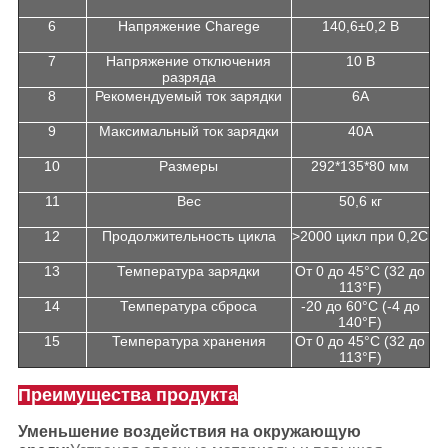
6
Напряжение Charege
140,6±0,2 В
7
Напряжение отключения
10 В
разряда
8
Рекомендуемый ток зарядки
6А
9
Максимальный ток зарядки
40А
10
Размеры
292*135*80 мм
11
Вес
50,6 кг
12
Продолжительность цикла
>2000 цикл при 0,2C
13
Температура зарядки
От 0 до 45°C (32 до
113°F)
14
Температура сброса
-20 до 60°C (-4 до
140°F)
15
Температура хранения
От 0 до 45°C (32 до
113°F)
Преимущества продукта
Уменьшение воздействия на окружающую