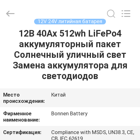
Hunan
Bonnen
Battery
Technology
Co.,
12V 24V литийная батарея
Ltd..
All
Rights
12В 40Ах 512wh LiFePo4
ГЛАВНАЯ
Reserved.
аккумуляторный пакет
СТРАНИЦА
Солнечный уличный свет
ПРОДУКЦИЯ
Замена аккумулятора для
светодиодов
О
КОМПАНИИ
Место
Китай
происхождения:
НАША
Фирменное
Bonnen Battery
наименование:
ФАБРИКА
Сертификация:
Compliance with MSDS, UN38.3, CE,
CB, IEC 62619